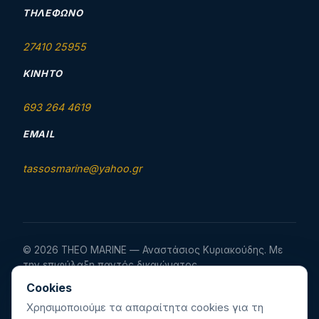
ΤΗΛΈΦΩΝΟ
27410 25955
ΚΙΝΗΤΌ
693 264 4619
EMAIL
tassosmarine@yahoo.gr
© 2026 THEO MARINE — Αναστάσιος Κυριακούδης. Με
την επιφύλαξη παντός δικαιώματος.
Σχεδιασμός & κατασκευή ιστοσελίδας:
webarc.gr
Cookies
Ελληνικά
·
English
·
Français
Χρησιμοποιούμε τα απαραίτητα cookies για τη