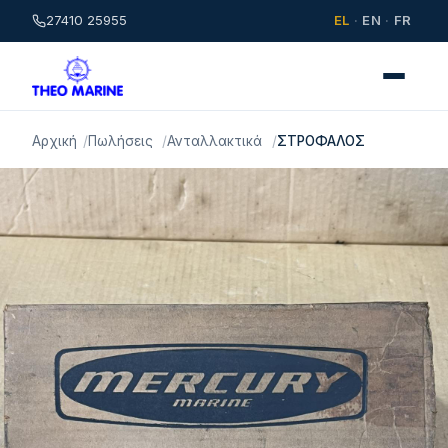
27410 25955
EL
·
EN
·
FR
Αρχική
Πωλήσεις
Ανταλλακτικά
ΣΤΡΟΦΑΛΟΣ