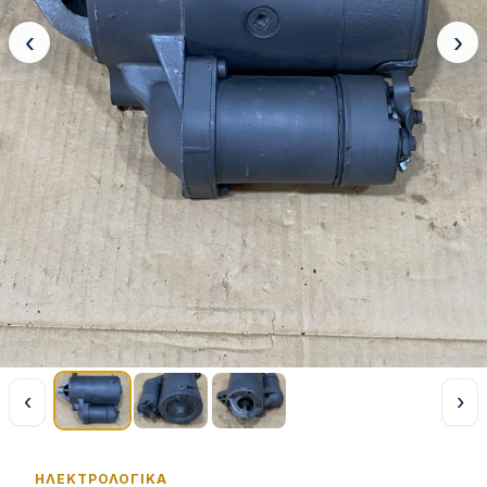
‹
›
‹
›
ΗΛΕΚΤΡΟΛΟΓΙΚΆ