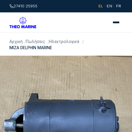
27410 25955
EL
·
EN
·
FR
Αρχική
Πωλήσεις
Ηλεκτρολογικά
ΜΙΖΑ DELPHIN MARINE