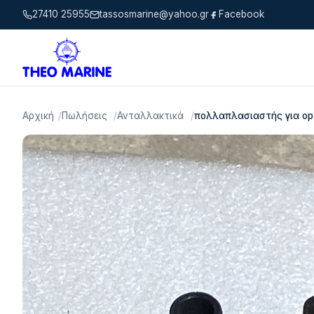
27410 25955
tassosmarine@yahoo.gr
Facebook
Αρχική
Πωλήσεις
Ανταλλακτικά
πολλαπλασιαστής για op