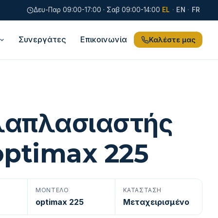
Δευ-Παρ 09:00-17:00 · Σαβ 09:00-14:00
EL
·
EN
·
FR
Συνεργάτες
Επικοινωνία
Καλέστε μας
λαπλασιαστής
optimax 225
ΜΟΝΤΈΛΟ
ΚΑΤΆΣΤΑΣΗ
optimax 225
Μεταχειρισμένο