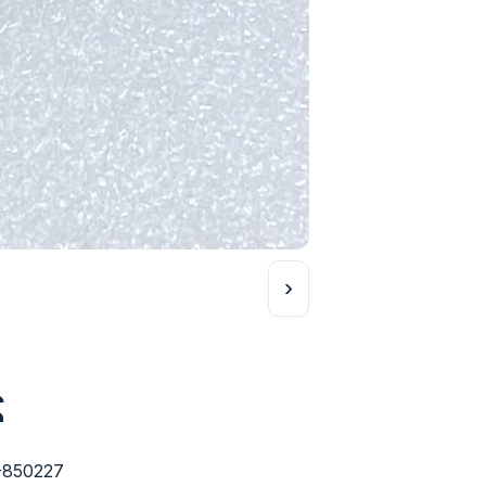
›
ς
-850227