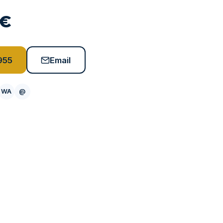
 €
955
Email
WA
@