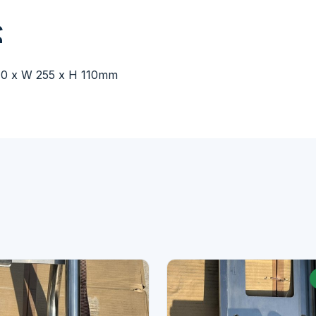
ς
40 x W 255 x H 110mm