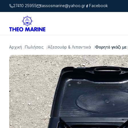
27410 25955
tassosmarine@yahoo.gr
Facebook
Αρχική
Πωλήσεις
Αξεσουάρ & Λιπαντικά
Φορητό γκάζι με 