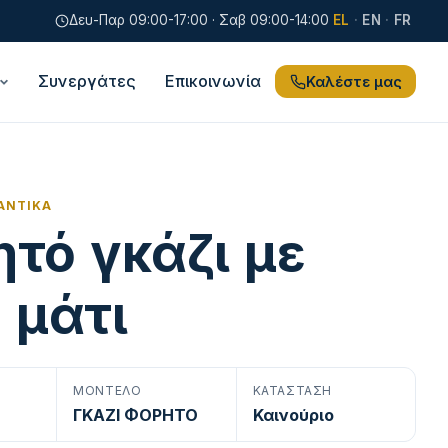
Δευ-Παρ 09:00-17:00 · Σαβ 09:00-14:00
EL
·
EN
·
FR
Συνεργάτες
Επικοινωνία
Καλέστε μας
ΑΝΤΙΚΆ
τό γκάζι με
 μάτι
ΜΟΝΤΈΛΟ
ΚΑΤΆΣΤΑΣΗ
ΓΚΑΖΙ ΦΟΡΗΤΟ
Καινούριο