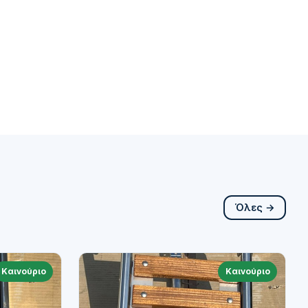
Όλες →
Καινούριο
Καινούριο