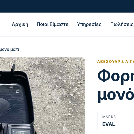
Αρχική
Ποιοι Είμαστε
Υπηρεσίες
Πωλήσεις
μονό μάτι
ΑΞΕΣΟΥΆΡ & ΛΙΠ
Φορη
μονό
ΜΆΡΚΑ
EVAL