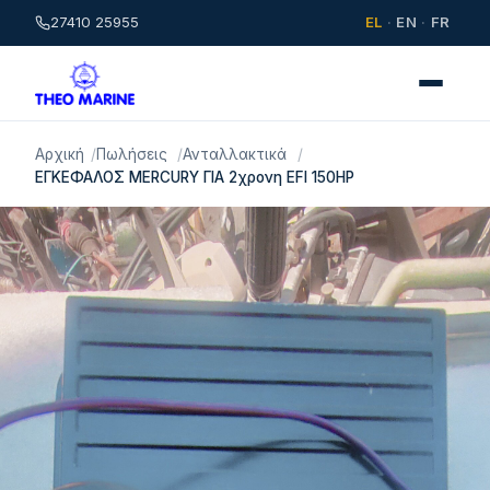
27410 25955
EL
·
EN
·
FR
Αρχική
Πωλήσεις
Ανταλλακτικά
ΕΓΚΕΦΑΛΟΣ MERCURY ΓΙΑ 2χρονη EFI 150HP