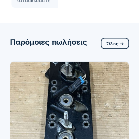
κατασκευαστή
Παρόμοιες πωλήσεις
Όλες →