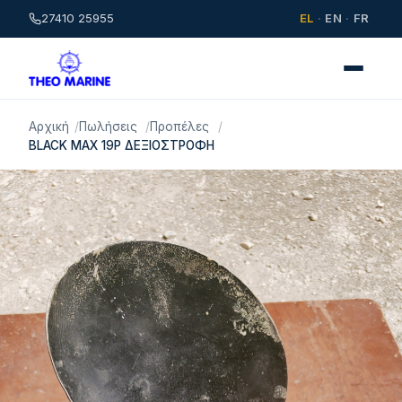
27410 25955
EL
·
EN
·
FR
Αρχική
Πωλήσεις
Προπέλες
BLACK MAX 19P ΔΕΞΙΟΣΤΡΟΦΗ